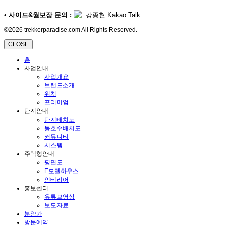
•
사이드&월보장 문의 :
강종현 Kakao Talk
©2026 trekkerparadise.com All Rights Reserved.
CLOSE
홈
사업안내
사업개요
브랜드소개
위치
프리미엄
단지안내
단지배치도
동호수배치도
커뮤니티
시스템
주택형안내
평면도
E모델하우스
인테리어
홍보센터
유튜브영상
보도자료
분양가
방문예약