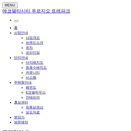
MENU
에코델타시티 푸르지오 트레파크
홈
사업안내
사업개요
브랜드소개
위치
프리미엄
단지안내
단지배치도
동호수배치도
커뮤니티
시스템
주택형안내
평면도
E모델하우스
인테리어
홍보센터
유튜브영상
보도자료
분양가
방문예약