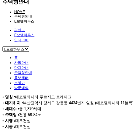
주택형안내
HOME
주택형안내
E모델하우스
평면도
E모델하우스
인테리어
홈
사업안내
단지안내
주택형안내
홍보센터
분양가
방문예약
•
명칭 :
에코델타시티 푸르지오 트레파크
•
대지위치 :
부산광역시 강서구 강동동 4434번지 일원 (에코델타시티 11블록
•
세대수 :
총 1,370세대
•
주택형 :
전용 59·84㎡
•
시행 :
대우건설
•
시공 :
대우건설