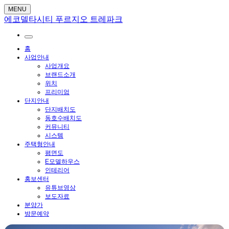
MENU
에코델타시티 푸르지오 트레파크
홈
사업안내
사업개요
브랜드소개
위치
프리미엄
단지안내
단지배치도
동호수배치도
커뮤니티
시스템
주택형안내
평면도
E모델하우스
인테리어
홍보센터
유튜브영상
보도자료
분양가
방문예약