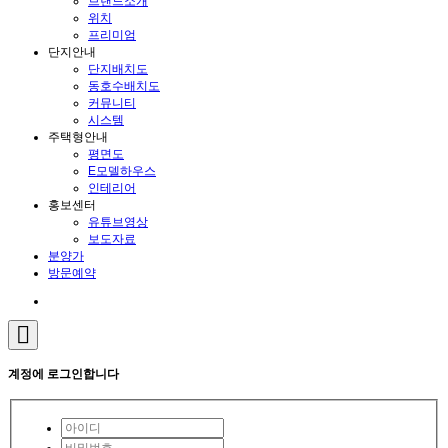
브랜드소개
위치
프리미엄
단지안내
단지배치도
동호수배치도
커뮤니티
시스템
주택형안내
평면도
E모델하우스
인테리어
홍보센터
유튜브영상
보도자료
분양가
방문예약
계정에 로그인합니다