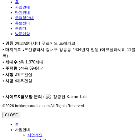
홈
사업안내
단지안내
주택형안내
홍보센터
분양가
방문예약
•
명칭 :
에코델타시티 푸르지오 트레파크
•
대지위치 :
부산광역시 강서구 강동동 4434번지 일원 (에코델타시티 11블
록)
•
세대수 :
총 1,370세대
•
주택형 :
전용 59·84㎡
•
시행 :
대우건설
•
시공 :
대우건설
•
사이드&월보장 문의 :
강종현 Kakao Talk
©2026 trekkerparadise.com All Rights Reserved.
CLOSE
홈
사업안내
사업개요