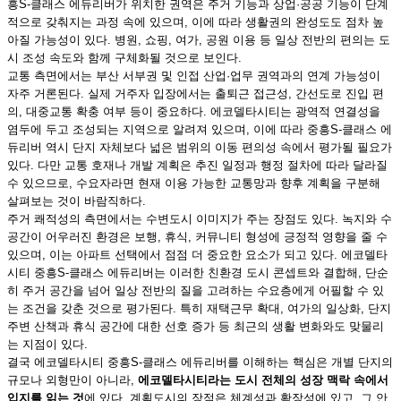
흥S-클래스 에듀리버가 위치한 권역은 주거 기능과 상업·공공 기능이 단계
적으로 갖춰지는 과정 속에 있으며, 이에 따라 생활권의 완성도도 점차 높
아질 가능성이 있다. 병원, 쇼핑, 여가, 공원 이용 등 일상 전반의 편의는 도
시 조성 속도와 함께 구체화될 것으로 보인다.
교통 측면에서는 부산 서부권 및 인접 산업·업무 권역과의 연계 가능성이
자주 거론된다. 실제 거주자 입장에서는 출퇴근 접근성, 간선도로 진입 편
의, 대중교통 확충 여부 등이 중요하다. 에코델타시티는 광역적 연결성을
염두에 두고 조성되는 지역으로 알려져 있으며, 이에 따라 중흥S-클래스 에
듀리버 역시 단지 자체보다 넓은 범위의 이동 편의성 속에서 평가될 필요가
있다. 다만 교통 호재나 개발 계획은 추진 일정과 행정 절차에 따라 달라질
수 있으므로, 수요자라면 현재 이용 가능한 교통망과 향후 계획을 구분해
살펴보는 것이 바람직하다.
주거 쾌적성의 측면에서는 수변도시 이미지가 주는 장점도 있다. 녹지와 수
공간이 어우러진 환경은 보행, 휴식, 커뮤니티 형성에 긍정적 영향을 줄 수
있으며, 이는 아파트 선택에서 점점 더 중요한 요소가 되고 있다. 에코델타
시티 중흥S-클래스 에듀리버는 이러한 친환경 도시 콘셉트와 결합해, 단순
히 주거 공간을 넘어 일상 전반의 질을 고려하는 수요층에게 어필할 수 있
는 조건을 갖춘 것으로 평가된다. 특히 재택근무 확대, 여가의 일상화, 단지
주변 산책과 휴식 공간에 대한 선호 증가 등 최근의 생활 변화와도 맞물리
는 지점이 있다.
결국 에코델타시티 중흥S-클래스 에듀리버를 이해하는 핵심은 개별 단지의
규모나 외형만이 아니라,
에코델타시티라는 도시 전체의 성장 맥락 속에서
입지를 읽는 것
에 있다. 계획도시의 장점은 체계성과 확장성에 있고, 그 안