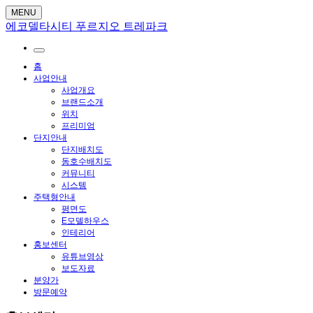
MENU
에코델타시티 푸르지오 트레파크
홈
사업안내
사업개요
브랜드소개
위치
프리미엄
단지안내
단지배치도
동호수배치도
커뮤니티
시스템
주택형안내
평면도
E모델하우스
인테리어
홍보센터
유튜브영상
보도자료
분양가
방문예약