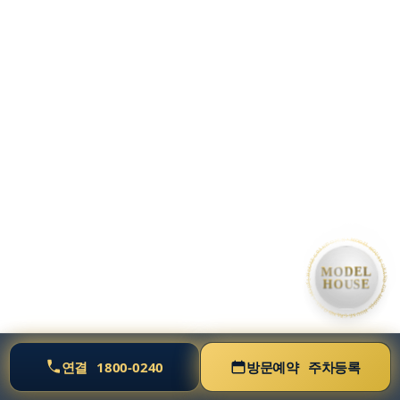
• MODEL HOUSE GRAND OPEN • MODEL HOUSE GRAND OPEN • MODEL HOUSE GRAND OP
MODEL
HOUSE
연결
1800-0240
방문예약
주차등록