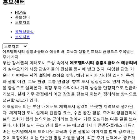
홍보센터
HOME
홍보센터
보도자료
유튜브영상
보도자료
에코델타시티 중흥S-클래스 에듀리버, 교육과 생활 인프라의 균형으로 주목받는
주거 가치
부산 강서권의 미래도시 구상 속에서
에코델타시티 중흥S-클래스 에듀리버
가 실수요자와 시장 관찰자들의 관심을 동시에 받고 있다. 다양한 관점 가
운데 이번에는
지역 설명
에 초점을 맞춰, 해당 단지가 자리한 입지의 특성
과 생활 여건, 교육 환경, 교통 연결성, 향후 도시 성장성과의 연계 가능성
을 중심으로 살펴본다. 특정 투자 수익이나 가격 상승을 단정적으로 언급하
기보다, 실제 거주 관점에서 어떤 강점을 갖는지 차분히 정리하는 방식으로
접근할 필요가 있다.
에코델타시티는 부산 내에서도 계획도시 성격이 뚜렷한 지역으로 평가된
다. 체계적인 도시 설계와 친환경 요소, 수변 공간 활용, 주거와 생활편의시
설의 조화가 함께 논의되는 곳이라는 점에서 기존 도심과는 다른 결을 보여
준다. 이러한 도시 구조 안에 들어서는 에코델타시티 중흥S-클래스 에듀리
버는 단지명에서도 드러나듯 교육과 수변 생활의 이미지를 함께 강조하는
것이 특징이다. 이는 단순한 명칭 차원을 넘어, 최근 주거 선택에서 중요하