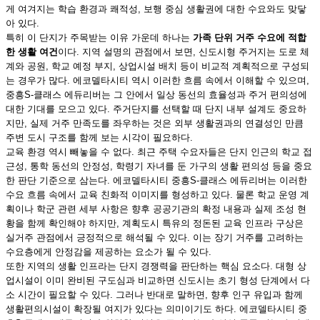
게 여겨지는 학습 환경과 쾌적성, 보행 중심 생활권에 대한 수요와도 맞닿
아 있다.
특히 이 단지가 주목받는 이유 가운데 하나는
가족 단위 거주 수요에 적합
한 생활 여건
이다. 지역 설명의 관점에서 보면, 신도시형 주거지는 도로 체
계와 공원, 학교 예정 부지, 상업시설 배치 등이 비교적 계획적으로 구성되
는 경우가 많다. 에코델타시티 역시 이러한 흐름 속에서 이해할 수 있으며,
중흥S-클래스 에듀리버는 그 안에서 일상 동선의 효율성과 주거 편의성에
대한 기대를 모으고 있다. 주거단지를 선택할 때 단지 내부 설계도 중요하
지만, 실제 거주 만족도를 좌우하는 것은 외부 생활권과의 연결성인 만큼
주변 도시 구조를 함께 보는 시각이 필요하다.
교육 환경 역시 빼놓을 수 없다. 최근 주택 수요자들은 단지 인근의 학교 접
근성, 통학 동선의 안정성, 학령기 자녀를 둔 가구의 생활 편의성 등을 중요
한 판단 기준으로 삼는다. 에코델타시티 중흥S-클래스 에듀리버는 이러한
수요 흐름 속에서 교육 친화적 이미지를 형성하고 있다. 물론 학교 운영 계
획이나 학군 관련 세부 사항은 향후 공공기관의 확정 내용과 실제 조성 현
황을 함께 확인해야 하지만, 계획도시 특유의 정돈된 교육 인프라 구상은
실거주 관점에서 긍정적으로 해석될 수 있다. 이는 장기 거주를 고려하는
수요층에게 안정감을 제공하는 요소가 될 수 있다.
또한 지역의 생활 인프라는 단지 경쟁력을 판단하는 핵심 요소다. 대형 상
업시설이 이미 완비된 구도심과 비교하면 신도시는 초기 형성 단계에서 다
소 시간이 필요할 수 있다. 그러나 반대로 말하면, 향후 인구 유입과 함께
생활편의시설이 확장될 여지가 있다는 의미이기도 하다. 에코델타시티 중