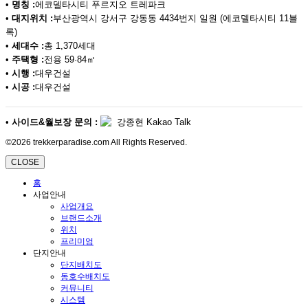
•
명칭 :
에코델타시티 푸르지오 트레파크
•
대지위치 :
부산광역시 강서구 강동동 4434번지 일원 (에코델타시티 11블
록)
•
세대수 :
총 1,370세대
•
주택형 :
전용 59·84㎡
•
시행 :
대우건설
•
시공 :
대우건설
•
사이드&월보장 문의 :
강종현 Kakao Talk
©2026 trekkerparadise.com All Rights Reserved.
CLOSE
홈
사업안내
사업개요
브랜드소개
위치
프리미엄
단지안내
단지배치도
동호수배치도
커뮤니티
시스템