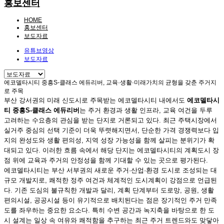
홍보센터
HOME
홍보센터
보도자료
유튜브영상
보도자료
에코델타시티 중흥S-클래스 에듀리버, 교육·생활·미래가치의 균형을 갖춘 주거지
로 주목
부산 강서권의 미래 신도시로 주목받는 에코델타시티 내에서도
에코델타시
티 중흥S-클래스 에듀리버
는 주거 환경과 생활 인프라, 교육 여건을 두루
고려하는 수요층의 관심을 받는 단지로 거론되고 있다. 최근 주택시장에서
실거주 중심의 선택 기준이 더욱 뚜렷해지면서, 단순한 가격 경쟁력보다 입
지의 완성도와 생활 편의성, 지역 성장 가능성을 함께 살피는 분위기가 확
대되고 있다. 이러한 흐름 속에서 해당 단지는 에코델타시티의 계획도시 장
점 위에 교육과 주거의 안정성을 함께 기대할 수 있는 곳으로 평가된다.
에코델타시티는 부산 서부권의 새로운 주거·산업·환경 도시로 조성되는 대
규모 개발지로, 쾌적한 정주 여건과 체계적인 도시계획이 강점으로 언급된
다. 기존 도심의 불규칙한 개발과 달리, 계획 단계부터 도로망, 공원, 생활
편의시설, 공공시설 등이 유기적으로 배치된다는 점은 장기적인 주거 만족
도를 좌우하는 중요한 요소다. 특히 수변 공간과 녹지축을 바탕으로 한 도
시 설계는 일상 속 여유와 쾌적함을 추구하는 최근 주거 트렌드와도 맞닿아