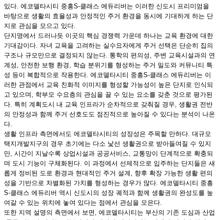
있다. 에코델타시티 중흥S-클래스 에듀리버는 이러한 신도시 프리미엄을
바탕으로 생활의 효율성과 안정적인 주거 환경을 동시에 기대하게 하는 단
지로 관심을 모으고 있다.
단지명에서 드러나듯 이곳의 핵심 경쟁력 가운데 하나는 교육 환경에 대한
기대감이다. 자녀 교육을 고려하는 실수요자에게 주거 선택은 단순히 집의
구조나 규모만으로 결정되지 않는다. 통학의 편의성, 주변 교육시설과의 연
계성, 안전한 보행 환경, 학습 분위기를 형성하는 주거 밀도와 커뮤니티 특
성 등이 복합적으로 작용한다. 에코델타시티 중흥S-클래스 에듀리버는 이
러한 관점에서 교육 친화적 이미지를 형성할 가능성이 높은 단지로 인식되
고 있으며, 학부모 수요층의 관심을 끌 수 있는 요소를 갖춘 것으로 평가된
다. 특히 계획도시 내 교육 인프라가 순차적으로 갖춰질 경우, 생활권 전반
의 안정성과 함께 주거 선호도도 점진적으로 높아질 수 있다는 분석이 나온
다.
생활 인프라 측면에서도 에코델타시티의 성장성은 주목할 만하다. 대규모
택지개발지구의 경우 초기에는 다소 낯선 생활권으로 받아들여질 수 있지
만, 시간이 지날수록 상업시설과 공공서비스, 교통망이 단계적으로 확충되
며 도시 기능이 구체화된다. 이 과정에서 선제적으로 입주하는 단지들은 새
롭게 정비된 도로 환경과 현대적인 주거 설계, 향후 확장 가능한 생활 편의
성을 기반으로 차별화된 가치를 형성하는 경우가 많다. 에코델타시티 중흥
S-클래스 에듀리버 역시 신도시의 성장 궤적과 함께 생활권의 완성도를 높
여갈 수 있는 위치에 놓여 있다는 점에서 관심을 모은다.
또한 지역 설명의 측면에서 보면, 에코델타시티는 부산의 기존 도심과 산업