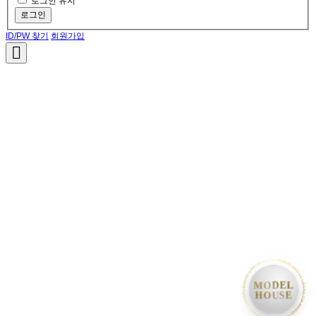
로그인 유지
로그인
ID/PW 찾기
회원가입
• MODEL HOUSE GRAND OPEN • MODEL HOUSE GRAND OPEN • MODEL HOUSE GRAND OPE
MODEL
HOUSE