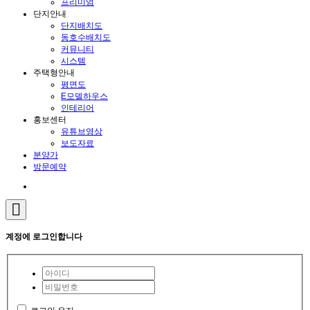
프리미엄
단지안내
단지배치도
동호수배치도
커뮤니티
시스템
주택형안내
평면도
E모델하우스
인테리어
홍보센터
유튜브영상
보도자료
분양가
방문예약
계정에 로그인합니다