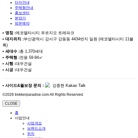
단지안내
주택형안내
홍보센터
분양가
방문예약
•
명칭 :
에코델타시티 푸르지오 트레파크
•
대지위치 :
부산광역시 강서구 강동동 4434번지 일원 (에코델타시티 11블
록)
•
세대수 :
총 1,370세대
•
주택형 :
전용 59·84㎡
•
시행 :
대우건설
•
시공 :
대우건설
•
사이드&월보장 문의 :
강종현 Kakao Talk
©2026 trekkerparadise.com All Rights Reserved.
CLOSE
홈
사업안내
사업개요
브랜드소개
위치