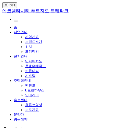
MENU
에코델타시티 푸르지오 트레파크
홈
사업안내
사업개요
브랜드소개
위치
프리미엄
단지안내
단지배치도
동호수배치도
커뮤니티
시스템
주택형안내
평면도
E모델하우스
인테리어
홍보센터
유튜브영상
보도자료
분양가
방문예약