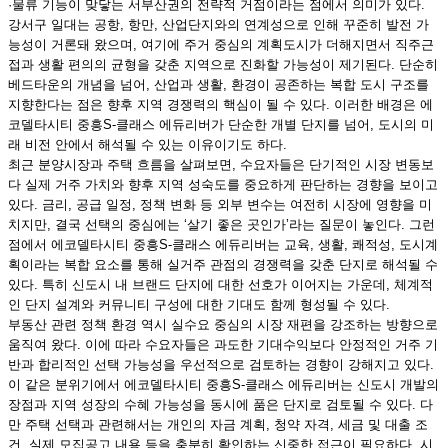
·물류 기능이 맞닿는 서부산권의 전략적 거점이라는 점에서 의미가 있다.
강서구 일대는 공항, 항만, 산업단지와의 연계성으로 인해 꾸준히 발전 가
능성이 거론돼 왔으며, 여기에 주거 중심의 계획도시가 더해지면서 직주근
접과 생활 편의의 균형을 갖춘 지역으로 진화할 가능성이 제기된다. 단순히
베드타운의 개념을 넘어, 산업과 생활, 환경이 공존하는 복합 도시 구조를
지향한다는 점은 향후 지역 경쟁력의 핵심이 될 수 있다. 이러한 배경은 에
코델타시티 중흥S-클래스 에듀리버가 단순한 개별 단지를 넘어, 도시의 미
래 비전 안에서 해석될 수 있는 이유이기도 하다.
최근 분양시장과 주택 흐름을 살펴보면, 수요자들은 단기적인 시장 변동보
다 실제 거주 가치와 향후 지역 성숙도를 중요하게 판단하는 경향을 보이고
있다. 금리, 공급 일정, 정책 변화 등 외부 변수는 여전히 시장에 영향을 미
치지만, 결국 선택의 중심에는 ‘살기 좋은 곳인가’라는 질문이 놓인다. 그런
점에서 에코델타시티 중흥S-클래스 에듀리버는 교육, 생활, 쾌적성, 도시계
획이라는 복합 요소를 통해 실거주 관점의 경쟁력을 갖춘 단지로 해석될 수
있다. 특히 신도시 내 브랜드 단지에 대한 선호가 이어지는 가운데, 체계적
인 단지 설계와 커뮤니티 구성에 대한 기대도 함께 형성될 수 있다.
부동산 관련 정책 환경 역시 실수요 중심의 시장 재편을 강조하는 방향으로
움직여 왔다. 이에 따라 수요자들은 과도한 기대수익보다 안정적인 거주 기
반과 합리적인 선택 가능성을 우선적으로 검토하는 경향이 강해지고 있다.
이 같은 분위기에서 에코델타시티 중흥S-클래스 에듀리버는 신도시 개발의
장점과 지역 성장의 수혜 가능성을 동시에 품은 단지로 검토될 수 있다. 다
만 주택 선택과 관련해서는 개인의 자금 계획, 청약 자격, 세금 및 대출 조
건, 실제 모집공고 내용 등을 충분히 확인하는 신중한 접근이 필요하다. 시