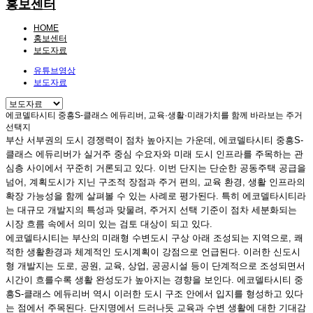
홍보센터
HOME
홍보센터
보도자료
유튜브영상
보도자료
에코델타시티 중흥S-클래스 에듀리버, 교육·생활·미래가치를 함께 바라보는 주거
선택지
부산 서부권의 도시 경쟁력이 점차 높아지는 가운데, 에코델타시티 중흥S-
클래스 에듀리버가 실거주 중심 수요자와 미래 도시 인프라를 주목하는 관
심층 사이에서 꾸준히 거론되고 있다. 이번 단지는 단순한 공동주택 공급을
넘어, 계획도시가 지닌 구조적 장점과 주거 편의, 교육 환경, 생활 인프라의
확장 가능성을 함께 살펴볼 수 있는 사례로 평가된다. 특히 에코델타시티라
는 대규모 개발지의 특성과 맞물려, 주거지 선택 기준이 점차 세분화되는
시장 흐름 속에서 의미 있는 검토 대상이 되고 있다.
에코델타시티는 부산의 미래형 수변도시 구상 아래 조성되는 지역으로, 쾌
적한 생활환경과 체계적인 도시계획이 강점으로 언급된다. 이러한 신도시
형 개발지는 도로, 공원, 교육, 상업, 공공시설 등이 단계적으로 조성되면서
시간이 흐를수록 생활 완성도가 높아지는 경향을 보인다. 에코델타시티 중
흥S-클래스 에듀리버 역시 이러한 도시 구조 안에서 입지를 형성하고 있다
는 점에서 주목된다. 단지명에서 드러나듯 교육과 수변 생활에 대한 기대감