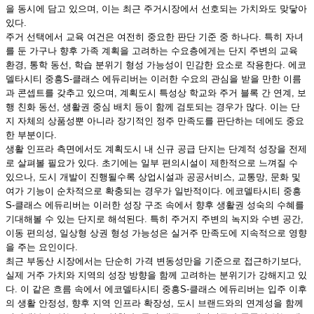
을 동시에 담고 있으며, 이는 최근 주거시장에서 선호되는 가치와도 맞닿아
있다.
주거 선택에서 교육 여건은 여전히 중요한 판단 기준 중 하나다. 특히 자녀
를 둔 가구나 향후 가족 계획을 고려하는 수요층에게는 단지 주변의 교육
환경, 통학 동선, 학습 분위기 형성 가능성이 민감한 요소로 작용한다. 에코
델타시티 중흥S-클래스 에듀리버는 이러한 수요의 관심을 받을 만한 이름
과 콘셉트를 갖추고 있으며, 계획도시 특성상 학교와 주거 블록 간 연계, 보
행 친화 동선, 생활권 중심 배치 등이 함께 검토되는 경우가 많다. 이는 단
지 자체의 상품성뿐 아니라 장기적인 정주 만족도를 판단하는 데에도 중요
한 부분이다.
생활 인프라 측면에서도 계획도시 내 신규 공급 단지는 단계적 성장을 전제
로 살펴볼 필요가 있다. 초기에는 일부 편의시설이 제한적으로 느껴질 수
있으나, 도시 개발이 진행될수록 상업시설과 공공서비스, 교통망, 문화 및
여가 기능이 순차적으로 확충되는 경우가 일반적이다. 에코델타시티 중흥
S-클래스 에듀리버는 이러한 성장 구조 속에서 향후 생활권 성숙의 수혜를
기대해볼 수 있는 단지로 해석된다. 특히 주거지 주변의 녹지와 수변 공간,
이동 편의성, 일상형 상권 형성 가능성은 실거주 만족도에 지속적으로 영향
을 주는 요인이다.
최근 부동산 시장에서는 단순히 가격 변동성만을 기준으로 접근하기보다,
실제 거주 가치와 지역의 성장 방향을 함께 고려하는 분위기가 강해지고 있
다. 이 같은 흐름 속에서 에코델타시티 중흥S-클래스 에듀리버는 입주 이후
의 생활 안정성, 향후 지역 인프라 확장성, 도시 브랜드와의 연계성을 함께