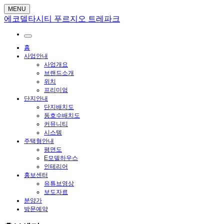
MENU
에코델타시티 푸르지오 트레파크
홈
사업안내
사업개요
브랜드소개
위치
프리미엄
단지안내
단지배치도
동호수배치도
커뮤니티
시스템
주택형안내
평면도
E모델하우스
인테리어
홍보센터
유튜브영상
보도자료
분양가
방문예약