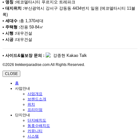
•
명칭 :
에코델타시티 푸르지오 트레파크
•
대지위치 :
부산광역시 강서구 강동동 4434번지 일원 (에코델타시티 11블
록)
•
세대수 :
총 1,370세대
•
주택형 :
전용 59·84㎡
•
시행 :
대우건설
•
시공 :
대우건설
•
사이드&월보장 문의 :
강종현 Kakao Talk
©2026 trekkerparadise.com All Rights Reserved.
CLOSE
홈
사업안내
사업개요
브랜드소개
위치
프리미엄
단지안내
단지배치도
동호수배치도
커뮤니티
시스템