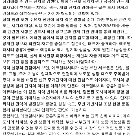
점검해볼 수 있는 단지로 읽힌다. 특히 대규모 택지지구나 공공성 있는 개
발사업이 추진되는 지역의 경우, 개별 단지의 경쟁력은 물론 도시 전체의
완성도와 상호작용하면서 가치가 형성되는 경향이 있다.
정책 환경 또한 수요자 판단에 적지 않은 영향을 준다. 다만 부동산 관련 제
도는 시기와 대상, 적용 조건에 따라 달라질 수 있어, 청약·계약·대출·세금
과 관련한 사항은 반드시 최신 공고문과 관계 기관 안내를 통해 확인하는
것이 필요하다. 이러한 점에서 특정 단지를 검토할 때에는 과장된 기대보다
공개된 정보와 객관적 자료를 중심으로 접근하는 태도가 중요하다. 에코델
타시티 중흥S-클래스 에듀리버 역시 입지와 상품성, 지역 발전 가능성을 다
각도로 살피되, 실제 의사결정 과정에서는 개인의 자금 계획과 거주 목적,
보유 기간 등을 종합적으로 고려하는 것이 바람직하다.
지역 설명의 관점에서 보면, 에코델타시티가 속한 부산 서부권은 산업, 물
류, 교통, 주거 기능이 입체적으로 연결되며 새로운 성장 축으로 주목받아
왔다. 이러한 배경은 신규 주거단지에 대한 관심으로 이어지며, 도시의 방
향성과 함께 단지의 의미를 이해하게 만든다. 에코델타시티 중흥S-클래스
에듀리버는 이 같은 지역 변화의 흐름 위에서, 정돈된 도시계획과 생활 환
경의 균형을 기대하는 수요자에게 하나의 선택지로 거론될 수 있다. 단지가
위치한 권역의 발전성과 생활권 형성 속도, 주변 기반시설 조성 현황 등을
함께 살펴본다면 보다 입체적인 판단이 가능하다.
종합하면, 에코델타시티 중흥S-클래스 에듀리버는 교육 친화 이미지, 계획
도시의 체계성, 수변 생활의 쾌적함, 부산 서부권의 미래 성장 가능성을 함
께 검토할 수 있는 주거 단지로 평가할 수 있다. 시장의 단기적인 변동에만
집중하기보다 실제 생활의 편의와 지역의 중장기적 발전 흐름을 함께 바라