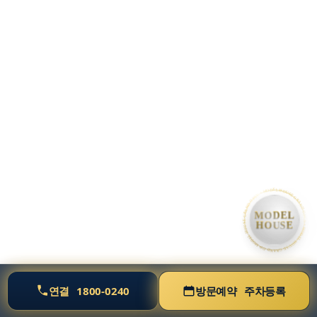
• MODEL HOUSE GRAND OPEN • MODEL HOUSE GRAND OPEN • MODEL HOUSE GRAND OPE
MODEL
HOUSE
연결
1800-0240
방문예약
주차등록