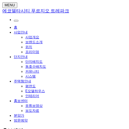
MENU
에코델타시티 푸르지오 트레파크
홈
사업안내
사업개요
브랜드소개
위치
프리미엄
단지안내
단지배치도
동호수배치도
커뮤니티
시스템
주택형안내
평면도
E모델하우스
인테리어
홍보센터
유튜브영상
보도자료
분양가
방문예약