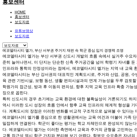
홍보센터
HOME
홍보센터
보도자료
유튜브영상
보도자료
에코델타시티 엘가, 부산 서부권 주거지 재편 속 학군 중심 입지 경쟁력 조명
에코델타시티 엘가는 부산 서부권 신도시 개발의 흐름 속에서 실거주 수요자와
준히 늘어나면서, 이 단지는 단순한 신축 주거공간을 넘어 학령기 자녀를 둔
인프라와 통학의 안정성이라는 점에서, 에코델타시티 엘가는 지역 내 교육 
에코델타시티는 부산 강서권의 대표적인 계획도시로, 주거와 산업, 공원, 수
육 관련 기반시설, 보행 동선, 생활 편의시설과의 연계 가능성을 두루 검토
학원가의 접근성, 방과 후 이동의 편의성, 향후 지역 교육 인프라 확충 가
징으로 꼽힌다.
특히 신도시의 경우 초기에는 교육 환경에 대한 불확실성이 거론되기도 하지만
역시 이러한 도시 성장의 흐름 안에서 향후 교육 인프라의 체계적 형성을 기
다. 계획도시의 장점은 이러한 변화를 비교적 구조적으로 살펴볼 수 있다는 데
에코델타시티 엘가를 중심으로 한 생활권에서는 교육 여건과 더불어 가족 단
밀접하게 연결된다. 학군이 좋다는 평가는 학교 자체만으로 완성되지 않는다.
다. 에코델타시티 엘가는 이러한 측면에서 교육과 주거의 균형을 고민하는 수
교통 접근성 역시 학군 가치와 분리해 보기 어렵다. 학부모 수요층은 자녀의